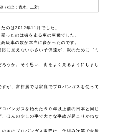
6060（担当：青木、二宮）
のは2012年11月でした。
を疑ったのは街を走る車の車種でした。
た高級車の数が本当に多かったのです。
相応に見えない小さい子供達が、親のためにゴミ
だろうか。そう思い、街をよく見るようにしまし
。
ですが、富裕層では家庭でプロパンガスを使って
プロパンガスを始めた６０年以上前の日本と同じ
ず、ほんの少しの事で大きな事故が起こりかねな
この国のプロパンガス販売は、仕組み次第で今後