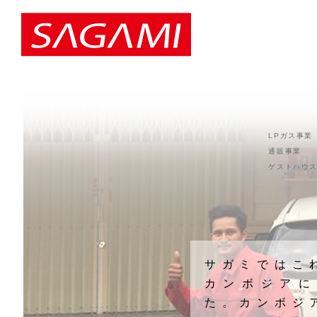
LPガス事業
通販事業
ゲストハウ
サガミではこ
カンボジアにS
た。カンボジ