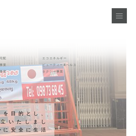
宅配
エコエネルギー
事業
ビューティー&ヘルス
事業
タクシー事業
とを目的とし、
を設立いたしまし
かに安全に生活