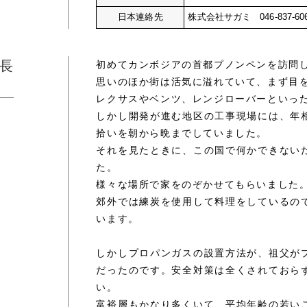
日本連絡先
株式会社サガミ 046-837-
長
初めてカンボジアの首都プノンペンを訪問した
思いのほか街は活気に溢れていて、まず目
レクサスやベンツ、レンジローバーといっ
しかし開発が進む地区の工事現場には、年
拾いを朝から晩までしていました。
それを見たときに、この国で何かできない
た。
様々な場所で家をのぞかせてもらいました
郊外では練炭を使用して料理をしているの
います。
しかしプロパンガスの設置方法が、祖父が
だったのです。安全対策は全くされておら
い。
富裕層もかなり多くいて、平均年齢の若い