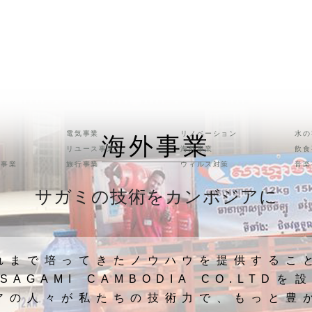
海外事業
電気事業
リノベーション
水の
リユース事業
海外事業
飲食
ス事業
旅行事業
ウィルス対策
音楽
サガミの技術をカンボジアに
れまで培ってきたノウハウを提供するこ
AGAMI CAMBODIA CO.LTD
アの人々が私たちの技術力で、もっと豊