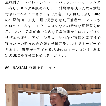
屋根付き・トイレ・シャワー・パラソル・ベッドレンタ
ル有り。サンダル販売有り。 三浦野菜を使った飲み放題
付きバーベキューセットをご用意。 1人前たっぷり300g
の牛豚鶏肉に加え、畑で完熟させた三浦産のニンジンや
かぼちゃ、なす、トウモロコシなどの新鮮な夏野菜を使
用。 また、佐島朝市で有名な佐島漁港からはハマグリや
サザエのほか、アジ、シラス、サバなど置網と素潜りで
獲ったその時々の魚介類も当日アラカルトでオーダーで
きます。 海岸が一望できる絶好のロケーション!! 夏限
定のBBQを存分にお楽しみください。
SAGAMI茶屋予約サイト