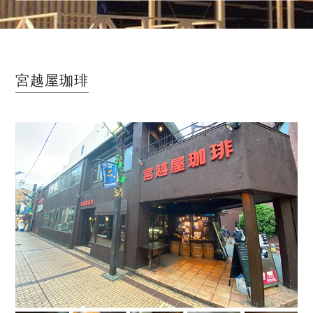
宮越屋珈琲