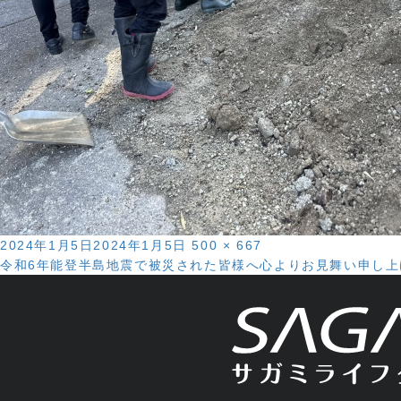
投
フ
2024年1月5日
2024年1月5日
500 × 667
投
稿
ル
令和6年能登半島地震で被災された皆様へ心よりお見舞い申し上
日:
サ
稿
イ
ズ
ナ
ビ