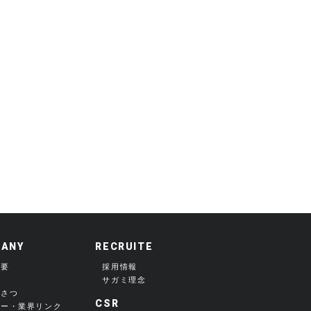
ANY
RECRUITE
概要
採用情報
サガミ理念
いさつ
CSR
カー・業界リンク