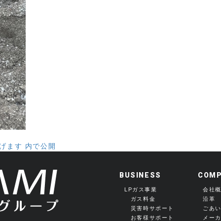
げます
内で公開
BUSINESS
COMP
LPガス事業
会社
ガス料金
沿革
災害時サポート
ごあ
お客様サポート
メー